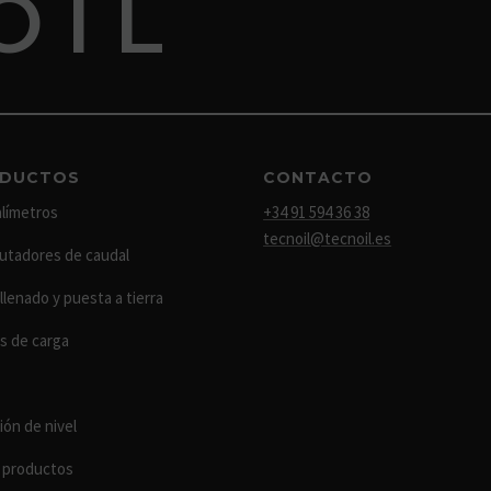
OIL
DUCTOS
CONTACTO
límetros
+34 91 594 36 38
tecnoil@tecnoil.es
tadores de caudal
llenado y puesta a tierra
s de carga
ión de nivel
 productos