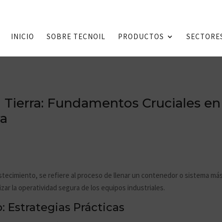
INICIO
SOBRE TECNOIL
PRODUCTOS
SECTORE
 Tierra: Fundamentos Cruciales en l
va
ecimiento, se refiere al proceso de llenar un contenedor o sistema más
zar la operatividad segura de los equipos industriales.
: Estrategias Prácticas