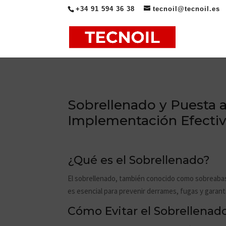
+34 91 594 36 38
tecnoil@tecnoil.es
Sobrellenado y Puesta a
Implementación Efecti
¿Qué es el Sobrellenado?
El sobrellenado, también conocido como sobreabast
es esencial para prevenir derrames, fugas y garanti
Cómo Evitar el Sobrellenado