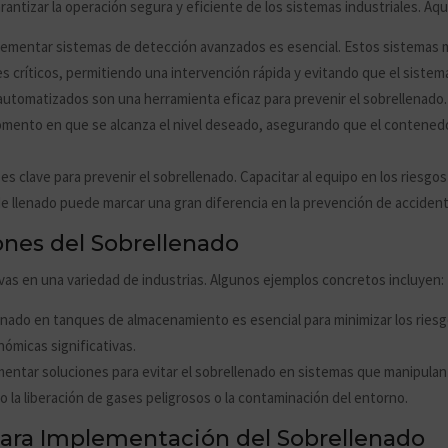
arantizar la operación segura y eficiente de los sistemas industriales. Aqu
plementar sistemas de detección avanzados es esencial. Estos sistemas 
es críticos, permitiendo una intervención rápida y evitando que el siste
 automatizados son una herramienta eficaz para prevenir el sobrellenad
mento en que se alcanza el nivel deseado, asegurando que el contenedor
 es clave para prevenir el sobrellenado. Capacitar al equipo en los riesgo
e llenado puede marcar una gran diferencia en la prevención de acciden
nes del Sobrellenado
as en una variedad de industrias. Algunos ejemplos concretos incluyen:
llenado en tanques de almacenamiento es esencial para minimizar los ries
ómicas significativas.
mentar soluciones para evitar el sobrellenado en sistemas que manipulan
 la liberación de gases peligrosos o la contaminación del entorno.
para Implementación del Sobrellenado